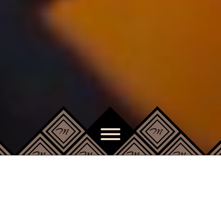
IN EPPAN ZUM MERANER
WER EINMAL KOMMT, GENIESST I
MMER WIEDER...